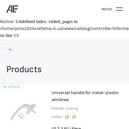
МЕНЮ
Notice
: Undefined index: visited_pages in
/home/pm413034/afalina.in.ua/www/catalog/controller/informa
23
on line
Products
IN STOCK
Universal handle for metal-plastic
windows
Powder coating
Colour:
US $ 3.60 / Piece